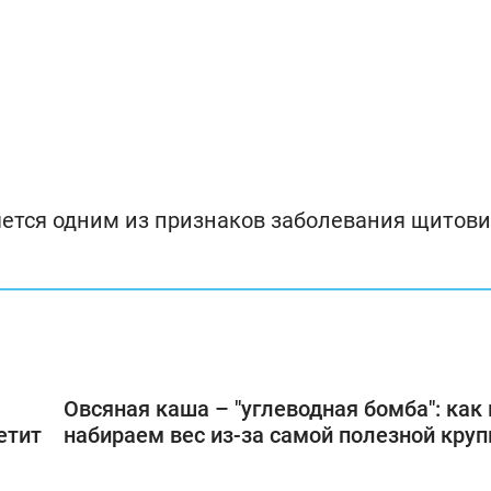
ляется одним из признаков заболевания щитов
Овсяная каша – "углеводная бомба": как
етит
набираем вес из-за самой полезной кру