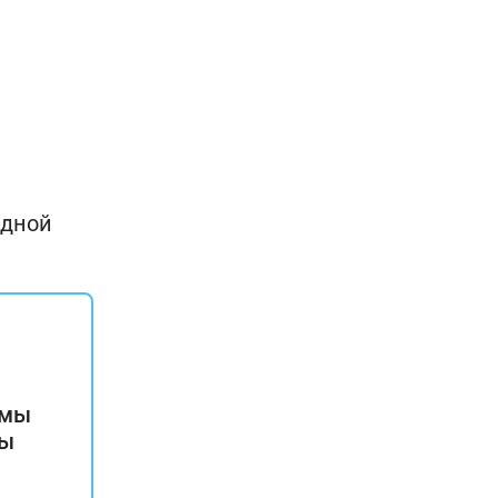
идной
 мы
пы