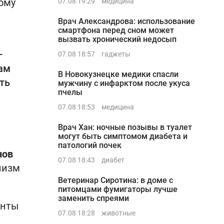
ому
07.08 19:29
медицина
Врач Александрова: использование
смартфона перед сном может
вызвать хронический недосып
–
07.08 18:57
гаджеты
кам
В Новокузнецке медики спасли
ть
мужчину с инфарктом после укуса
пчелы
07.08 18:53
медицина
Врач Хан: ночные позывы в туалет
могут быть симптомом диабета и
патологий почек
нов
07.08 18:43
диабет
лизм
Ветеринар Сиротина: в доме с
питомцами фумигаторы лучше
заменить спреями
енты
07.08 18:28
животные