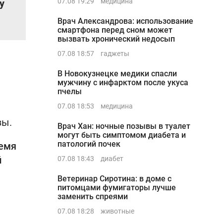
07.08 19:29
медицина
у
Врач Александрова: использование
смартфона перед сном может
вызвать хронический недосып
07.08 18:57
гаджеты
В Новокузнецке медики спасли
мужчину с инфарктом после укуса
пчелы
07.08 18:53
медицина
зы.
Врач Хан: ночные позывы в туалет
могут быть симптомом диабета и
патологий почек
ремя
й
07.08 18:43
диабет
Ветеринар Сиротина: в доме с
питомцами фумигаторы лучше
заменить спреями
07.08 18:28
животные