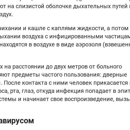
ют на слизистой оболочке дыхательных путей 
здух.
чихании и кашле с каплями жидкости, а потом
вдыхании воздуха с инфицированными частица
 находятся в воздухе в виде аэрозоля (взвеше
 на расстоянии до двух метров от больного
ляют предметы частого пользования: дверные
ы
. После контакта с ними человек прикасается 
са, рта, глаз, откуда инфекция попадает в эпи
стемы и начинает свое воспроизведение, выз
авирусом