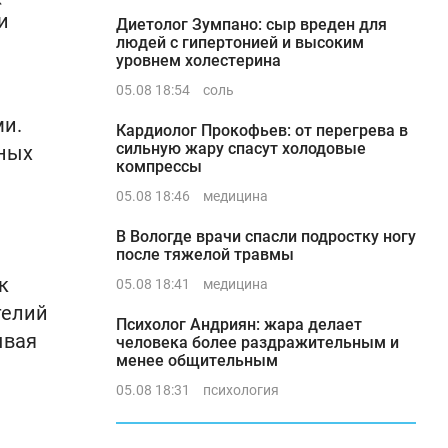
и
Диетолог Зумпано: сыр вреден для
людей с гипертонией и высоким
уровнем холестерина
05.08 18:54
соль
ми.
Кардиолог Прокофьев: от перегрева в
сильную жару спасут холодовые
нных
компрессы
05.08 18:46
медицина
В Вологде врачи спасли подростку ногу
после тяжелой травмы
к
05.08 18:41
медицина
телий
Психолог Андриян: жара делает
ывая
человека более раздражительным и
менее общительным
05.08 18:31
психология