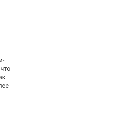
и-
 что
ак
лее