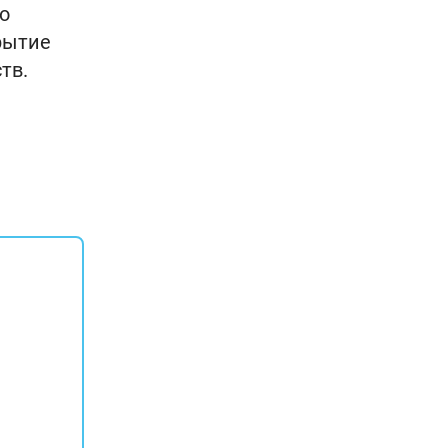
о
рытие
тв.