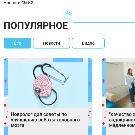
Новости СМИ2
ПОПУЛЯРНОЕ
Все
Новости
Видео
Невролог дал советы по
"качество 
улучшению работы головного
эндокринол
мозга
медленном