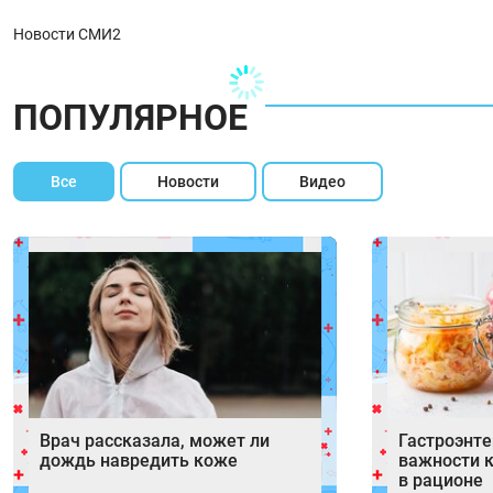
Новости СМИ2
ПОПУЛЯРНОЕ
Все
Новости
Видео
Врач рассказала, может ли
Гастроэнте
дождь навредить коже
важности 
в рационе