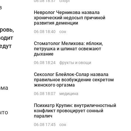
06.08 18:57
спорт
в
Невролог Черникова назвала
хронический недосып причиной
развития деменции
ровь,
06.08 18:40
сон
водит
Стоматолог Мелихова: яблоки,
едут
петрушка и шпинат освежают
дыхание
06.08 18:24
фрукты и овощи
Сексолог Блейлок-Солар назвала
правильное возбуждение секретом
женского оргазма
зма
06.08 18:07
медицина
Психиатр Крупин: внутриличностный
конфликт провоцирует сонный
что
паралич
06.08 17:45
сон