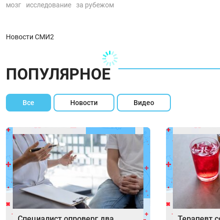
мозг
исследование
за рубежом
Новости СМИ2
ПОПУЛЯРНОЕ
Все
Новости
Видео
Специалист опроверг два
Терапевт с