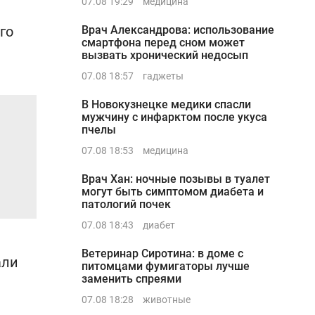
07.08 19:29
медицина
го
Врач Александрова: использование
смартфона перед сном может
вызвать хронический недосып
07.08 18:57
гаджеты
В Новокузнецке медики спасли
мужчину с инфарктом после укуса
пчелы
07.08 18:53
медицина
Врач Хан: ночные позывы в туалет
могут быть симптомом диабета и
патологий почек
07.08 18:43
диабет
Ветеринар Сиротина: в доме с
али
питомцами фумигаторы лучше
заменить спреями
07.08 18:28
животные