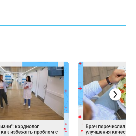
изни": кардиолог
Врач перечислил про
 как избежать проблем с
улучшения качества 