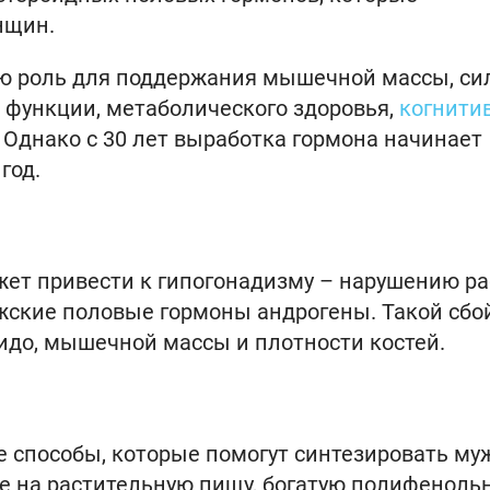
нщин.
ую роль для поддержания мышечной массы, си
й функции, метаболического здоровья,
когнити
. Однако с 30 лет выработка гормона начинает
год.
жет привести к гипогонадизму – нарушению р
жские половые гормоны андрогены. Такой сбо
идо, мышечной массы и плотности костей.
 способы, которые помогут синтезировать му
ие на растительную пищу, богатую полифенол