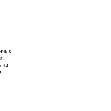
ичь с
и.
ь на
в
й