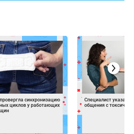
опровергла синхронизацию
Специалист указал н
ных циклов у работающих
общения с токсичны
нщин