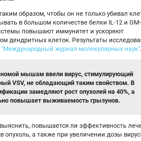
аким образом, чтобы он не только убивал кле
ывать в большом количестве белки IL-12 и GM-
истемы повышают иммунитет и ускоряют
ком дендритных клеток. Результаты исследов
и
"Международный журнал молекулярных наук"
аномой мышам ввели вирус, стимулирующий
ный VSV, не обладающий таким свойством. В
ификации замедляют рост опухолей на 40%, а
ьно повышает выживаемость грызунов.
выяснить, повышается ли эффективность леч
в опухоль, а также при увеличении дозы виру