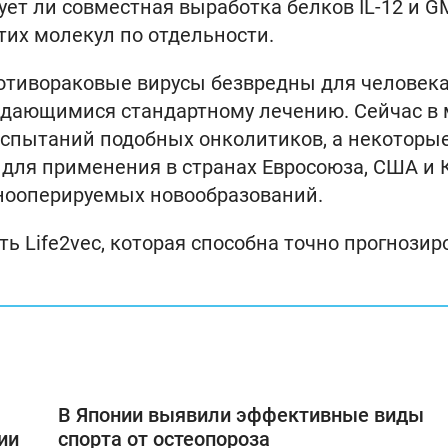
вует ли совместная выработка белков IL-12 и G
тих молекул по отдельности.
ротивораковые вирусы безвредны для человека
оддающимися стандартному лечению. Сейчас в
испытаний подобных онколитиков, а некоторы
для применения в странах Евросоюза, США и 
днооперируемых новообразований.
ь Life2vec, которая способна точно прогнозир
В Японии выявили эффективные виды
ии
спорта от остеопороза