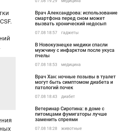
07.08 19:29
медицина
тки
Врач Александрова: использование
смартфона перед сном может
CSF.
вызвать хронический недосып
07.08 18:57
гаджеты
аний
В Новокузнецке медики спасли
.
мужчину с инфарктом после укуса
пчелы
07.08 18:53
медицина
Врач Хан: ночные позывы в туалет
могут быть симптомом диабета и
патологий почек
07.08 18:43
диабет
Ветеринар Сиротина: в доме с
питомцами фумигаторы лучше
ения
заменить спреями
сных
07.08 18:28
животные