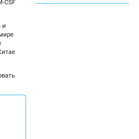
M-CSF
 и
 мире
е
Китае
овать