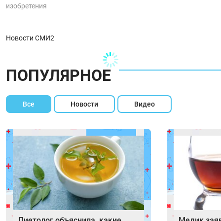
изобретения
Новости СМИ2
ПОПУЛЯРНОЕ
Все
Новости
Видео
Диетолог объяснила, какие
Медик заяв