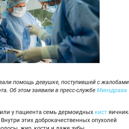
али помощь девушке, поступившей с жалобами
а. Об этом заявили в пресс-службе
Минздрава
жили у пациента семь дермоидных
кист
яичник
. Внутри этих доброкачественных опухолей
олосы, жир, кости и даже зубы.