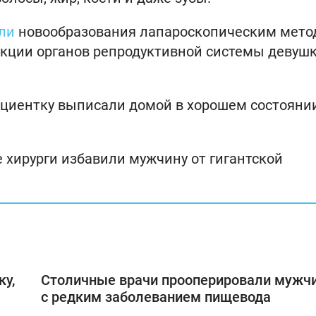
ли
новообразования лапароскопическим мето
нкции органов репродуктивной системы девуш
циентку выписали домой в хорошем состояни
е хирурги избавили мужчину от гигантской
ку,
Столичные врачи прооперировали мужч
с редким заболеванием пищевода