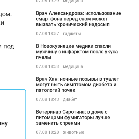
07.08 19:29
медицина
дом.
Врач Александрова: использование
смартфона перед сном может
ки
вызвать хронический недосып
07.08 18:57
гаджеты
и под
В Новокузнецке медики спасли
мужчину с инфарктом после укуса
пчелы
07.08 18:53
медицина
Врач Хан: ночные позывы в туалет
могут быть симптомом диабета и
патологий почек
07.08 18:43
диабет
Ветеринар Сиротина: в доме с
питомцами фумигаторы лучше
ину
заменить спреями
07.08 18:28
животные