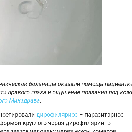
инической больницы оказали помощь пациентке
ти правого глаза и ощущение ползания под кож
ого Минздрава
.
гностировали
дирофиляриоз
– паразитарное
формой круглого червя дирофилярии. В
ередается человеку через укусы комаров.