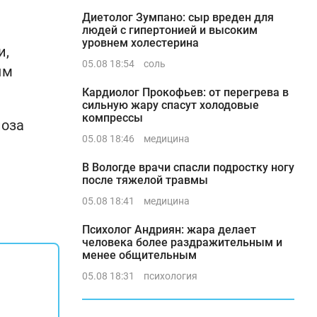
Диетолог Зумпано: сыр вреден для
людей с гипертонией и высоким
уровнем холестерина
и,
05.08 18:54
соль
ым
Кардиолог Прокофьев: от перегрева в
сильную жару спасут холодовые
компрессы
иоза
05.08 18:46
медицина
В Вологде врачи спасли подростку ногу
после тяжелой травмы
05.08 18:41
медицина
Психолог Андриян: жара делает
человека более раздражительным и
менее общительным
05.08 18:31
психология