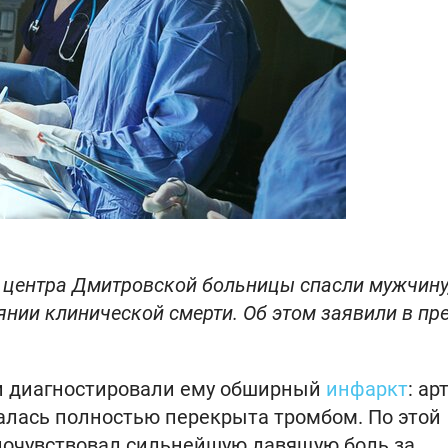
 центра Дмитровской больницы спасли мужчину
нии клинической смерти. Об этом заявили в пре
и диагностировали ему обширный
инфаркт
: ар
алась полностью перекрыта тромбом. По этой
почувствовал сильнейшую давящую боль за