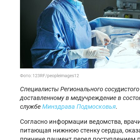
Фото: 123RF/peopleimages12
Специалисты Регионального сосудистого
доставленному в медучреждение в состоя
службе
Минздрава Подмосковья
.
Согласно информации ведомства, врач
питающая нижнюю стенку сердца, оказ
причине пациент перед поступлением 