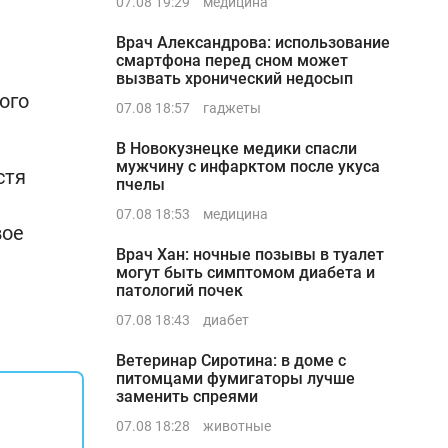
07.08 19:29
медицина
Врач Александрова: использование
смартфона перед сном может
вызвать хронический недосып
ого
07.08 18:57
гаджеты
В Новокузнецке медики спасли
мужчину с инфарктом после укуса
стя
пчелы
07.08 18:53
медицина
вое
Врач Хан: ночные позывы в туалет
могут быть симптомом диабета и
патологий почек
07.08 18:43
диабет
Ветеринар Сиротина: в доме с
питомцами фумигаторы лучше
заменить спреями
07.08 18:28
животные