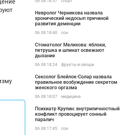
щение
06.08 18:57
спорт
руют
Невролог Черникова назвала
хронический недосып причиной
развития деменции
06.08 18:40
сон
Стоматолог Мелихова: яблоки,
петрушка и шпинат освежают
дыхание
06.08 18:24
фрукты и овощи
Сексолог Блейлок-Солар назвала
изму
правильное возбуждение секретом
женского оргазма
06.08 18:07
медицина
Психиатр Крупин: внутриличностный
конфликт провоцирует сонный
паралич
06.08 17:45
сон