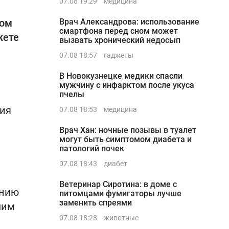
07.08 19:29
медицина
ком
Врач Александрова: использование
смартфона перед сном может
жете
вызвать хронический недосып
07.08 18:57
гаджеты
В Новокузнецке медики спасли
мужчину с инфарктом после укуса
пчелы
ния
07.08 18:53
медицина
Врач Хан: ночные позывы в туалет
могут быть симптомом диабета и
патологий почек
07.08 18:43
диабет
Ветеринар Сиротина: в доме с
анию
питомцами фумигаторы лучше
заменить спреями
шим
07.08 18:28
животные