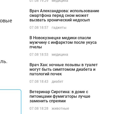
07.08 19:29
медицина
Врач Александрова: использование
смартфона перед сном может
ковые
вызвать хронический недосып
07.08 18:57
гаджеты
В Новокузнецке медики спасли
мужчину с инфарктом после укуса
пчелы
07.08 18:53
медицина
ль.
Врач Хан: ночные позывы в туалет
могут быть симптомом диабета и
патологий почек
07.08 18:43
диабет
Ветеринар Сиротина: в доме с
питомцами фумигаторы лучше
заменить спреями
07.08 18:28
животные