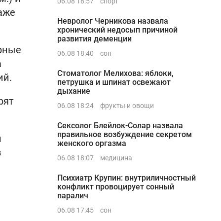
06.08 18:57
спорт
аже
Невролог Черникова назвала
хронический недосып причиной
развития деменции
ярные
06.08 18:40
сон
а
Стоматолог Мелихова: яблоки,
ий.
петрушка и шпинат освежают
дыхание
рят
06.08 18:24
фрукты и овощи
Сексолог Блейлок-Солар назвала
правильное возбуждение секретом
й
женского оргазма
з
06.08 18:07
медицина
Психиатр Крупин: внутриличностный
конфликт провоцирует сонный
паралич
06.08 17:45
сон