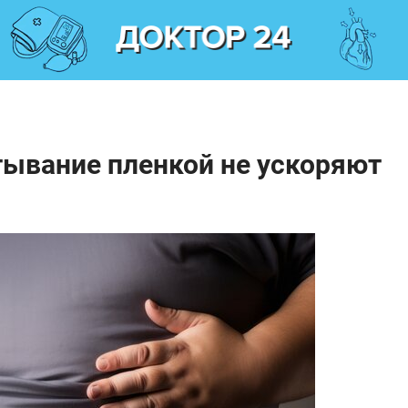
тывание пленкой не ускоряют