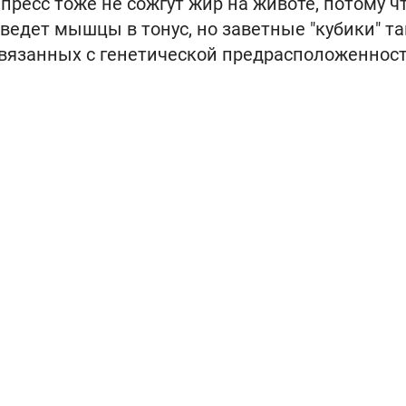
ресс тоже не сожгут жир на животе, потому ч
ведет мышцы в тонус, но заветные "кубики" та
 связанных с генетической предрасположеннос