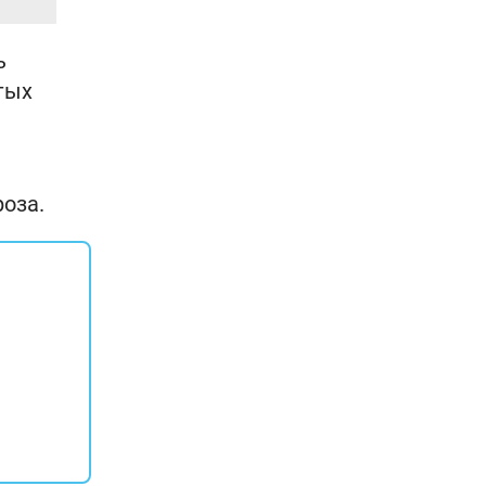
ь
тых
оза.