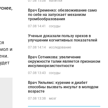
07.08 15:08
напитки
уснее,
Врач Еременко: обезвоживание само
по себе на запускает механизм
тромбообразования
07.08 14:41
сосуды
Ученые доказали пользу орехов в
улучшении когнитивных показателей
ся
07.08 14:14
исследование
смол и
ени.
Врач Сотникова: увеличение
окружности талии является признаком
удет
инсулинорезистентности
07.08 13:43
сосуды
Врач Уильямс: курение и диабет
способны вызвать инсульт в молодом
возрасте
07.08 13:38
мозг