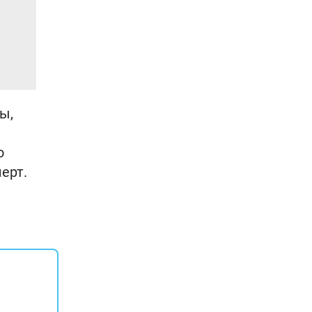
ы,
о
ерт.