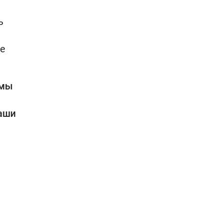
ь
ое
 мы
наши