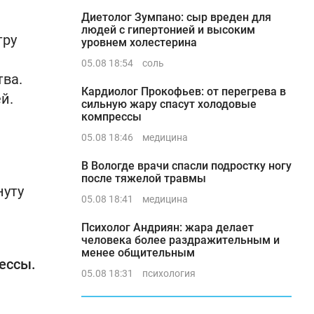
Диетолог Зумпано: сыр вреден для
людей с гипертонией и высоким
тру
уровнем холестерина
05.08 18:54
соль
тва.
Кардиолог Прокофьев: от перегрева в
й.
сильную жару спасут холодовые
компрессы
05.08 18:46
медицина
В Вологде врачи спасли подростку ногу
после тяжелой травмы
нуту
05.08 18:41
медицина
Психолог Андриян: жара делает
человека более раздражительным и
менее общительным
ессы.
05.08 18:31
психология