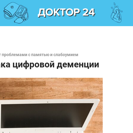
т проблемами с памятью и слабоумием
нака цифровой деменции