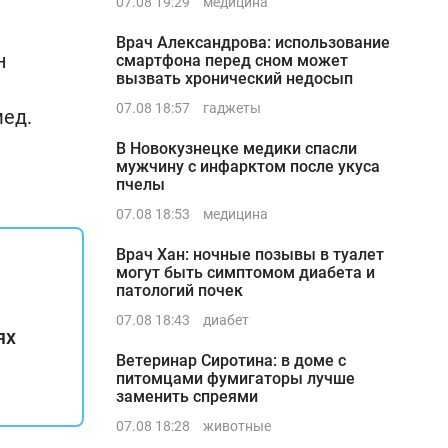
07.08 19:29
медицина
Врач Александрова: использование
н
смартфона перед сном может
вызвать хронический недосып
07.08 18:57
гаджеты
ед.
В Новокузнецке медики спасли
мужчину с инфарктом после укуса
пчелы
07.08 18:53
медицина
Врач Хан: ночные позывы в туалет
могут быть симптомом диабета и
патологий почек
07.08 18:43
диабет
ях
Ветеринар Сиротина: в доме с
питомцами фумигаторы лучше
заменить спреями
07.08 18:28
животные