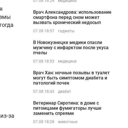
07.08 19:29
медицина
я
Врач Александрова: использование
авмы
смартфона перед сном может
вызвать хронический недосып
тогда
07.08 18:57
гаджеты
В Новокузнецке медики спасли
мужчину с инфарктом после укуса
пчелы
07.08 18:53
медицина
Врач Хан: ночные позывы в туалет
могут быть симптомом диабета и
патологий почек
07.08 18:43
диабет
Ветеринар Сиротина: в доме с
питомцами фумигаторы лучше
заменить спреями
из-за
07.08 18:28
животные