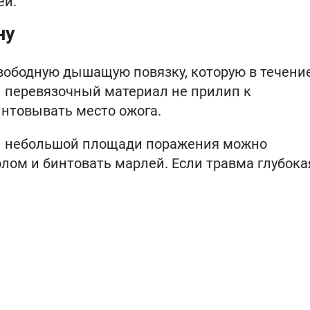
ей.
ну
вободную дышащую повязку, которую в течени
ы перевязочный материал не прилип к
интовывать место ожога.
 и небольшой площади поражения можно
лом и бинтовать марлей. Если травма глубока