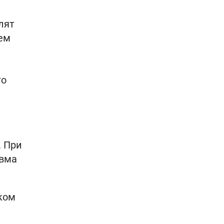
лят
щем
то
. При
авма
ком