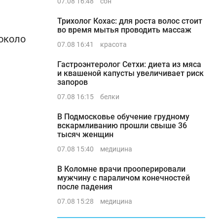
07.08 16:48
сон
Трихолог Кохас: для роста волос стоит
во время мытья проводить массаж
 около
07.08 16:41
красота
Гастроэнтеролог Сетхи: диета из мяса
и квашеной капусты увеличивает риск
запоров
07.08 16:15
белки
В Подмосковье обучение грудному
вскармливанию прошли свыше 36
тысяч женщин
07.08 15:40
медицина
В Коломне врачи прооперировали
мужчину с параличом конечностей
после падения
07.08 15:28
медицина