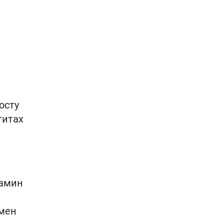
осту
титах
тамин
бмен