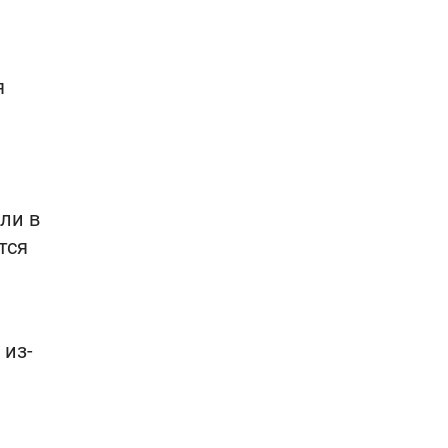
я
ли в
тся
 из-