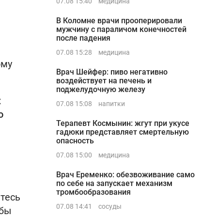
07.08 15:40
медицина
В Коломне врачи прооперировали
мужчину с параличом конечностей
после падения
07.08 15:28
медицина
ому
Врач Шейфер: пиво негативно
воздействует на печень и
поджелудочную железу
х
07.08 15:08
напитки
о
Терапевт Космынин: жгут при укусе
гадюки представляет смертельную
опасность
07.08 15:00
медицина
Врач Еременко: обезвоживание само
по себе на запускает механизм
тромбообразования
етесь
07.08 14:41
сосуды
обы