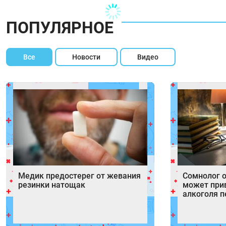
ПОПУЛЯРНОЕ
Все
Новости
Видео
Медик предостерег от жевания
Сомнолог о
резинки натощак
может при
алкоголя п