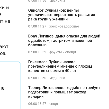
07.08 11:56
медицина
ки и
Онколог Сулиманов: вейпы
е
увеличивают вероятность развития
рака груди у женщин
т на
07.08 11:27
женское здоровье
Врач Логинов: дыня опасна для людей
с диабетом, гастритом и язвенной
болезнью
жают
07.08 10:52
фрукты и овощи
оз.
Гинеколог Лубнин назвал
преувеличением мнение о плохом
качестве спермы в 40 лет
07.08 10:50
медицина
 в
Тренер Литовченко: ходьба не требует
подготовки и повышает расход
калорий
06.08 18:57
спорт