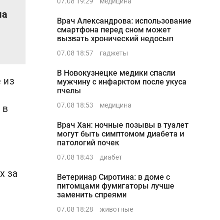
07.08 19:29
медицина
ша
Врач Александрова: использование
смартфона перед сном может
вызвать хронический недосып
07.08 18:57
гаджеты
В Новокузнецке медики спасли
 из
мужчину с инфарктом после укуса
пчелы
07.08 18:53
медицина
 в
Врач Хан: ночные позывы в туалет
могут быть симптомом диабета и
патологий почек
07.08 18:43
диабет
х за
Ветеринар Сиротина: в доме с
питомцами фумигаторы лучше
заменить спреями
07.08 18:28
животные