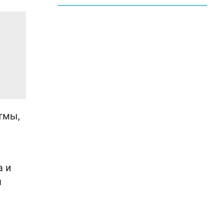
тмы,
а и
я