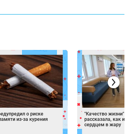
редупредил о риске
"Качество жизни": ка
памяти из-за курения
рассказала, как избе
сердцем в жару