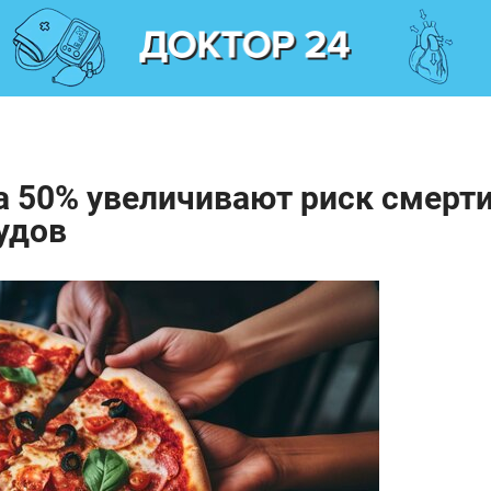
а 50% увеличивают риск смерт
удов