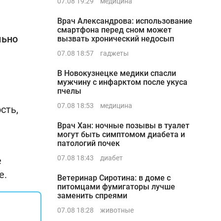
07.08 19:29
медицина
Врач Александрова: использование
смартфона перед сном может
льно
вызвать хронический недосып
07.08 18:57
гаджеты
В Новокузнецке медики спасли
мужчину с инфарктом после укуса
пчелы
07.08 18:53
медицина
сть,
Врач Хан: ночные позывы в туалет
могут быть симптомом диабета и
патологий почек
07.08 18:43
диабет
е
е.
Ветеринар Сиротина: в доме с
питомцами фумигаторы лучше
заменить спреями
07.08 18:28
животные