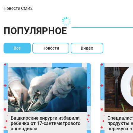
Новости СМИ2
ПОПУЛЯРНОЕ
Все
Новости
Видео
Башкирские хирурги избавили
Специалист
ребенка от 17‑сантиметрового
продукты н
аппендикса
перекуса в