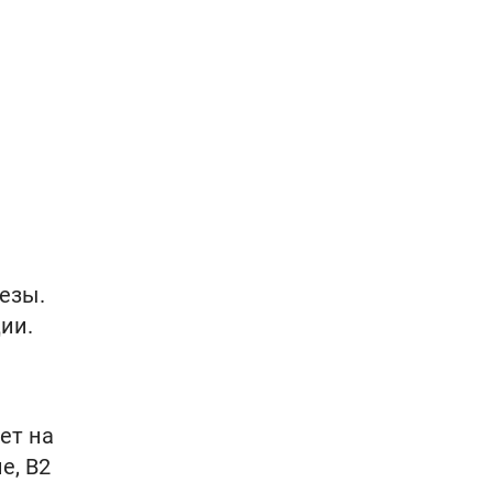
езы.
ии.
ет на
е, B2