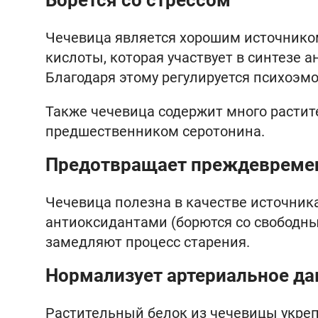
Борется со стрессом
Чечевица является хорошим источником
кислоты, которая участвует в синтезе 
Благодаря этому регулируется психоэм
Также чечевица содержит много растит
предшественником серотонина.
Предотвращает преждевремен
Чечевица полезна в качестве источни
антиоксидантами (борются со свободн
замедляют процесс старения.
Нормализует артериальное да
Растительный белок из чечевицы укреп