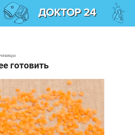
ечевицы
ее готовить