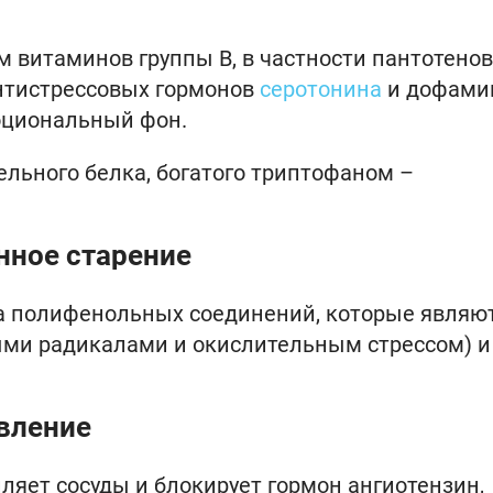
 витаминов группы B, в частности пантотено
антистрессовых гормонов
серотонина
и дофами
оциональный фон.
ельного белка, богатого триптофаном –
ное старение
ка полифенольных соединений, которые являю
ыми радикалами и окислительным стрессом) и
вление
ляет сосуды и блокирует гормон ангиотензин,