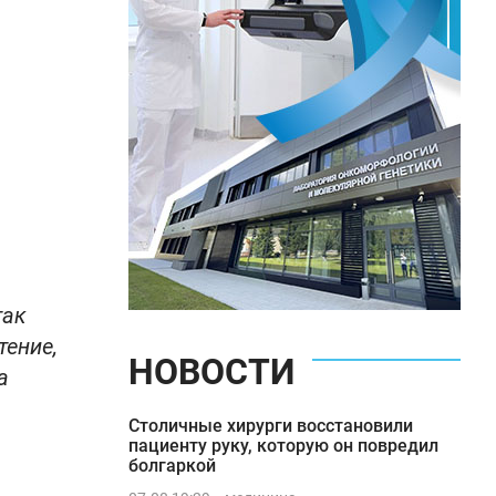
так
тение,
НОВОСТИ
а
Столичные хирурги восстановили
пациенту руку, которую он повредил
болгаркой