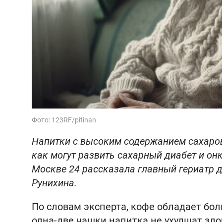
Фото: 123RF/pitinan
Напитки с высоким содержанием сахаро
как могут развить сахарный диабет и он
Москве 24 рассказала главный гериатр
Рунихина.
По словам эксперта, кофе обладает бо
одна-две чашки напитка не ухудшат зд