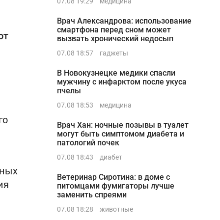
07.08 19:29
медицина
Врач Александрова: использование
смартфона перед сном может
от
вызвать хронический недосып
07.08 18:57
гаджеты
В Новокузнецке медики спасли
мужчину с инфарктом после укуса
пчелы
07.08 18:53
медицина
го
Врач Хан: ночные позывы в туалет
могут быть симптомом диабета и
патологий почек
07.08 18:43
диабет
дных
Ветеринар Сиротина: в доме с
ия
питомцами фумигаторы лучше
заменить спреями
07.08 18:28
животные