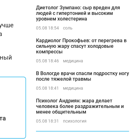
Диетолог Зумпано: сыр вреден для
людей с гипертонией и высоким
уровнем холестерина
лучше
05.08 18:54
соль
а
Кардиолог Прокофьев: от перегрева в
сильную жару спасут холодовые
компрессы
рный
05.08 18:46
медицина
В Вологде врачи спасли подростку ногу
после тяжелой травмы
05.08 18:41
медицина
Психолог Андриян: жара делает
человека более раздражительным и
менее общительным
та
05.08 18:31
психология