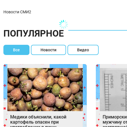
Новости СМИ2
ПОПУЛЯРНОЕ
Все
Новости
Видео
Медики объяснили, какой
Приморски
картофель опасен при
мужчину от