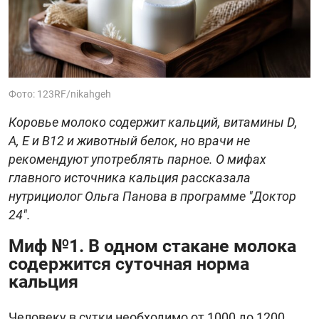
Фото: 123RF/nikahgeh
Коровье молоко содержит кальций, витамины D,
А, Е и В12 и животный белок, но врачи не
рекомендуют употреблять парное. О мифах
главного источника кальция рассказала
нутрициолог Ольга Панова в программе "Доктор
24".
Миф №1. В одном стакане молока
содержится суточная норма
кальция
Человеку в сутки необходимо от 1000 до 1200