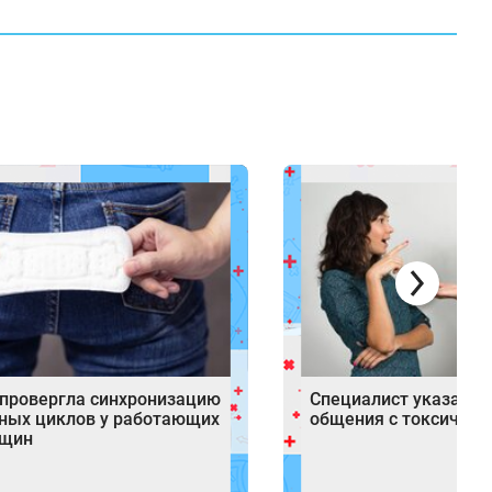
опровергла синхронизацию
Специалист указал н
ных циклов у работающих
общения с токсичны
нщин