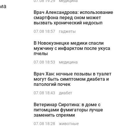
07.08 19:29
медицина
има
Врач Александрова: использование
смартфона перед сном может
вызвать хронический недосып
07.08 18:57
гаджеты
В Новокузнецке медики спасли
мужчину с инфарктом после укуса
пчелы
07.08 18:53
медицина
Врач Хан: ночные позывы в туалет
могут быть симптомом диабета и
патологий почек
07.08 18:43
диабет
Ветеринар Сиротина: в доме с
питомцами фумигаторы лучше
заменить спреями
07.08 18:28
животные