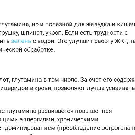
глутамина, но и полезной для желудка и кише
рушку, шпинат, укроп. Если есть трудности с
шить
зелень
с водой. Это улучшит работу ЖКТ, т
ической обработке.
т, глутамина в том числе. За счет его содер
лицеридов в крови, позволяют лучше усваиват
ите глутамина развивается повышенная
ющими аллергиями, хроническими
ендоминированием (преобладание эстрогена 