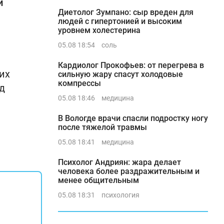
и
Диетолог Зумпано: сыр вреден для
людей с гипертонией и высоким
уровнем холестерина
05.08 18:54
соль
Кардиолог Прокофьев: от перегрева в
их
сильную жару спасут холодовые
компрессы
д
05.08 18:46
медицина
В Вологде врачи спасли подростку ногу
после тяжелой травмы
05.08 18:41
медицина
Психолог Андриян: жара делает
человека более раздражительным и
менее общительным
05.08 18:31
психология