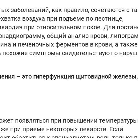
ых заболеваний, как правило, сочетаются с т
ватка воздуха при подъеме по лестнице,
хикардия при относительном покое. Для поста
окардиограмму, общий анализ крови, липограм
ина и печеночных ферментов в крови, а также
дь похожие симптомы свидетельствуют о нару
иения – это гиперфункция щитовидной железы,
может появляться при повышении температуры
же при приеме некоторых лекарств. Если
оит обратиться к специалистам, ведь только п