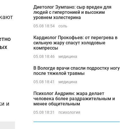
Диетолог Зумпано: сыр вреден для
людей с гипертонией и высоким
икают
уровнем холестерина
05.08 18:54
соль
Кардиолог Прокофьев: от перегрева в
етно
сильную жару спасут холодовые
ных
компрессы
05.08 18:46
медицина
В Вологде врачи спасли подростку ногу
после тяжелой травмы
05.08 18:41
медицина
Психолог Андриян: жара делает
человека более раздражительным и
ки и
менее общительным
05.08 18:31
психология