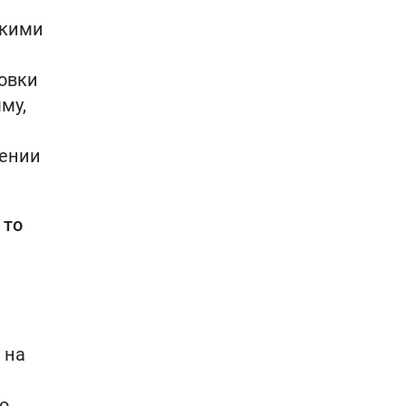
акими
новки
му,
шении
 то
 на
о