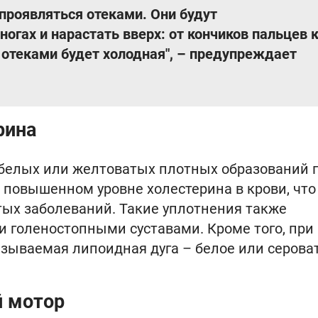
проявляться отеками. Они будут
огах и нарастать вверх: от кончиков пальцев 
 отеками будет холодная", – предупреждает
рина
белых или желтоватых плотных образований 
 о повышенном уровне холестерина в крови, что
тых заболеваний. Такие уплотнения также
 голеностопными суставами. Кроме того, при
азываемая липоидная дуга – белое или серова
й мотор