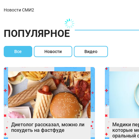
Новости СМИ2
ПОПУЛЯРНОЕ
Все
Новости
Видео
Диетолог рассказал, можно ли
Медики пе
похудеть на фастфуде
которые мо
оральный 