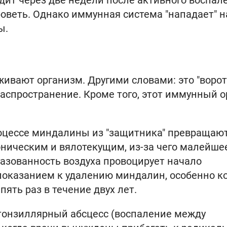
дит через две недели после активного воспал
оветь. Однако иммунная система "нападает" н
ы.
ивают организм. Другими словами: это "ворот
распространение. Кроме того, этот иммунный о
оцессе миндалины из "защитника" превращают
оническим и вялотекущим, из-за чего малейше
азованность воздуха провоцирует начало
 показанием к удалению миндалин, особенно к
пять раз в течение двух лет.
тонзиллярный абсцесс (воспаление между