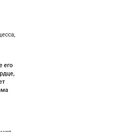
цесса,
е его
рдце,
ет
зма