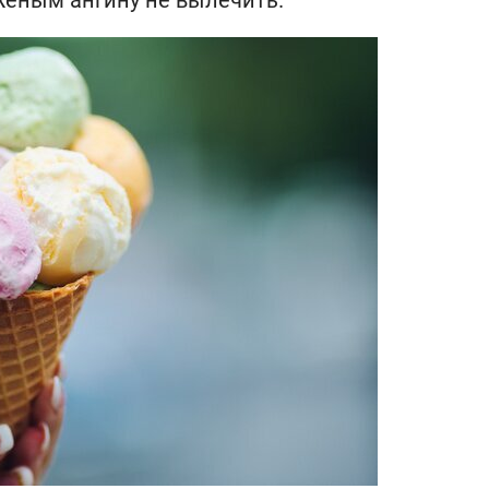
женым ангину не вылечить.