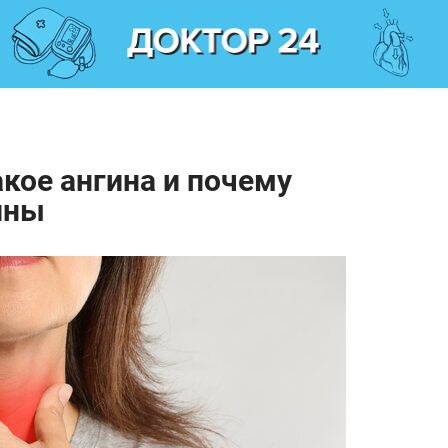
акое ангина и почему
ины