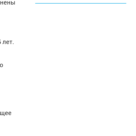
лнены
 лет.
о
бщее