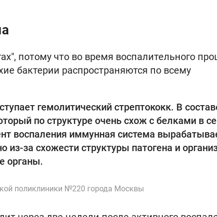
ма
ах", потому что во время воспалительного про
хие бактерии распространяются по всему
тупает гемолитический стрептококк. В состав
оторый по структуре очень схож с белками в се
мент воспаления иммунная система вырабатыва
но из-за схожести структуры патогена и органи
е органы.
ской поликлиники №220 города Москвы