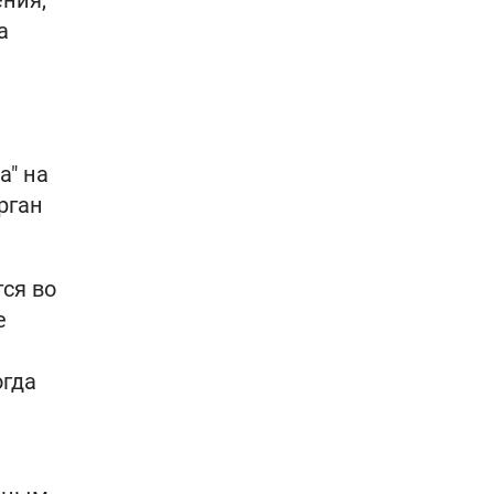
ения,
а
а" на
рган
ся во
е
огда