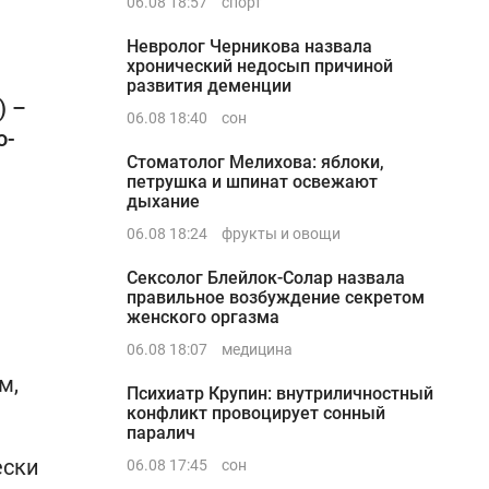
06.08 18:57
спорт
Невролог Черникова назвала
хронический недосып причиной
развития деменции
) –
06.08 18:40
сон
о-
Стоматолог Мелихова: яблоки,
петрушка и шпинат освежают
дыхание
06.08 18:24
фрукты и овощи
Сексолог Блейлок-Солар назвала
правильное возбуждение секретом
женского оргазма
06.08 18:07
медицина
м,
Психиатр Крупин: внутриличностный
конфликт провоцирует сонный
паралич
ески
06.08 17:45
сон