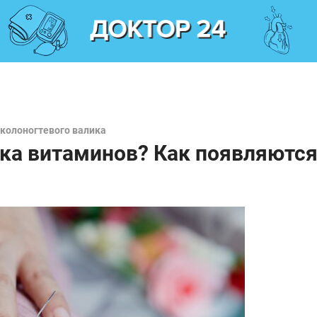
околоногтевого валика
тка витаминов? Как появляютс