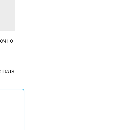
рочно
 геля