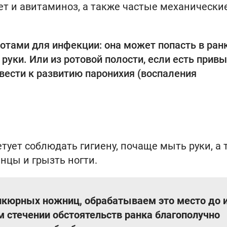
ет и авитаминоз, а также частые механически
отами для инфекции: она может попасть в ранк
руки. Или из ротовой полости, если есть прив
вести к развитию паронихия (воспаления
етует соблюдать гигиену, почаще мыть руки, а
нцы и грызть ногти.
икюрных ножниц, обрабатываем это место до 
 стечении обстоятельств ранка благополучно