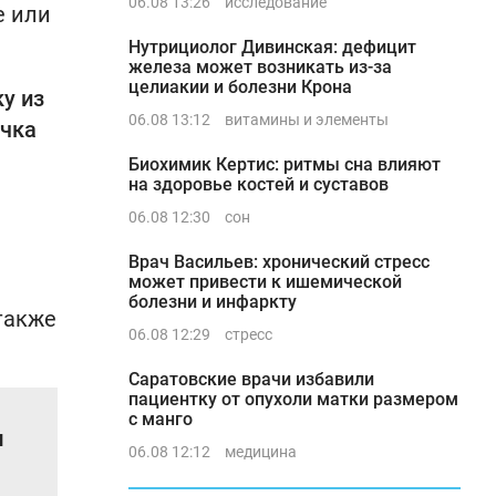
06.08 13:26
исследование
е или
Нутрициолог Дивинская: дефицит
железа может возникать из-за
целиакии и болезни Крона
у из
06.08 13:12
витамины и элементы
ычка
Биохимик Кертис: ритмы сна влияют
на здоровье костей и суставов
06.08 12:30
сон
Врач Васильев: хронический стресс
может привести к ишемической
болезни и инфаркту
 также
06.08 12:29
стресс
Саратовские врачи избавили
пациентку от опухоли матки размером
с манго
и
06.08 12:12
медицина