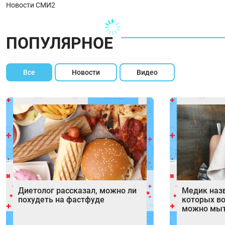
Новости СМИ2
ПОПУЛЯРНОЕ
Все
Новости
Видео
Диетолог рассказал, можно ли
Медик назв
похудеть на фастфуде
которых в
можно мы