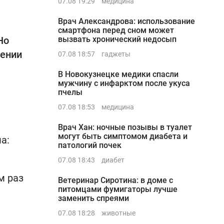
07.08 19:29
медицина
Врач Александрова: использование
смартфона перед сном может
Но
вызвать хронический недосып
жении
07.08 18:57
гаджеты
В Новокузнецке медики спасли
мужчину с инфарктом после укуса
пчелы
07.08 18:53
медицина
Врач Хан: ночные позывы в туалет
могут быть симптомом диабета и
а:
патологий почек
07.08 18:43
диабет
м раз
Ветеринар Сиротина: в доме с
питомцами фумигаторы лучше
заменить спреями
07.08 18:28
животные