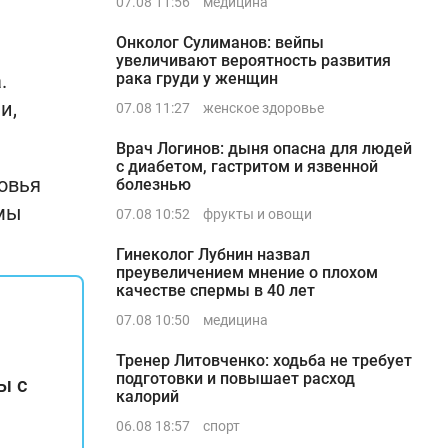
07.08 11:56
медицина
Онколог Сулиманов: вейпы
увеличивают вероятность развития
.
рака груди у женщин
и,
07.08 11:27
женское здоровье
Врач Логинов: дыня опасна для людей
с диабетом, гастритом и язвенной
овья
болезнью
емы
07.08 10:52
фрукты и овощи
Гинеколог Лубнин назвал
преувеличением мнение о плохом
качестве спермы в 40 лет
07.08 10:50
медицина
Тренер Литовченко: ходьба не требует
подготовки и повышает расход
ы с
калорий
06.08 18:57
спорт