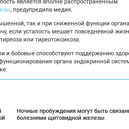
талость является вполне распространенным
лезы
, предупредила медик.
ышенной, так и при сниженной функции органа
чу, если усталость мешает повседневной жизн
тиреоза или тиреотоксикоза.
рехи и бобовые способствуют поддержанию здор
функционирования органа эндокринной сист
ке.
й
Ночные пробуждения могут быть связан
ой
болезнями щитовидной железы