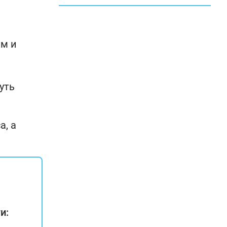
им и
уть
а, а
и: