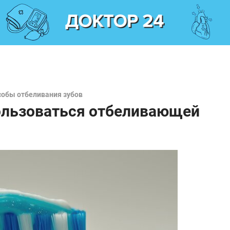
собы отбеливания зубов
ользоваться отбеливающей