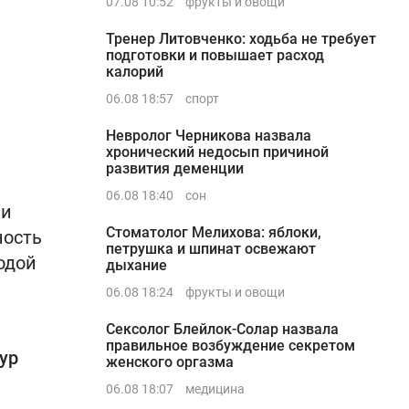
07.08 10:52
фрукты и овощи
Тренер Литовченко: ходьба не требует
подготовки и повышает расход
калорий
06.08 18:57
спорт
Невролог Черникова назвала
хронический недосып причиной
развития деменции
06.08 18:40
сон
 и
Стоматолог Мелихова: яблоки,
ность
петрушка и шпинат освежают
одой
дыхание
06.08 18:24
фрукты и овощи
Сексолог Блейлок-Солар назвала
правильное возбуждение секретом
ур
женского оргазма
06.08 18:07
медицина