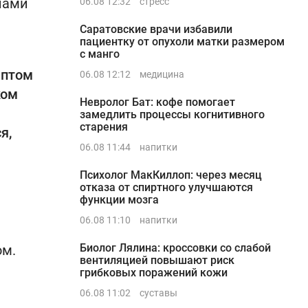
лами
06.08 12:32
стресс
Саратовские врачи избавили
пациентку от опухоли матки размером
с манго
мптом
06.08 12:12
медицина
ком
Невролог Бат: кофе помогает
замедлить процессы когнитивного
старения
я,
06.08 11:44
напитки
Психолог МакКиллоп: через месяц
отказа от спиртного улучшаются
функции мозга
06.08 11:10
напитки
Биолог Лялина: кроссовки со слабой
ом.
вентиляцией повышают риск
грибковых поражений кожи
06.08 11:02
суставы