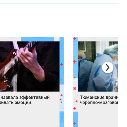
 назвала эффективный
Тюменские врачи спа
живать эмоции
черепно-мозговой тр