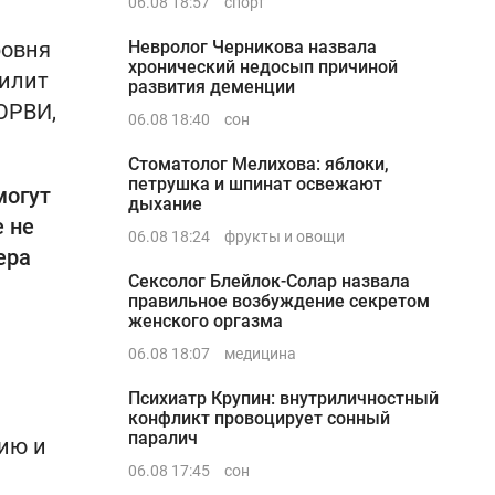
06.08 18:57
спорт
ровня
Невролог Черникова назвала
хронический недосып причиной
силит
развития деменции
ОРВИ,
06.08 18:40
сон
Стоматолог Мелихова: яблоки,
петрушка и шпинат освежают
могут
дыхание
е не
06.08 18:24
фрукты и овощи
ера
Сексолог Блейлок-Солар назвала
правильное возбуждение секретом
женского оргазма
06.08 18:07
медицина
Психиатр Крупин: внутриличностный
конфликт провоцирует сонный
паралич
гию и
06.08 17:45
сон