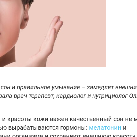
 сон и правильное умывание – замедлят внешни
зала врач-терапевт, кардиолог и нутрициолог Ол
 и красоты кожи важен качественный сон не 
очью вырабатываются гормоны:
мелатонин
и
ани организма и сохраняют внешнюю красоту.