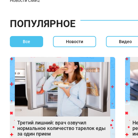
Новости СМИ2
ПОПУЛЯРНОЕ
Все
Новости
Видео
Третий лишний: врач озвучил
Не
нормальное количество тарелок еды
ре
за один прием
ин