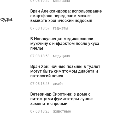
07.08 19:29
медицина
Врач Александрова: использование
смартфона перед сном может
суды.
вызвать хронический недосып
07.08 18:57
гаджеты
В Новокузнецке медики спасли
мужчину с инфарктом после укуса
пчелы
07.08 18:53
медицина
Врач Хан: ночные позывы в туалет
могут быть симптомом диабета и
патологий почек
07.08 18:43
диабет
Ветеринар Сиротина: в доме с
питомцами фумигаторы лучше
заменить спреями
07.08 18:28
животные