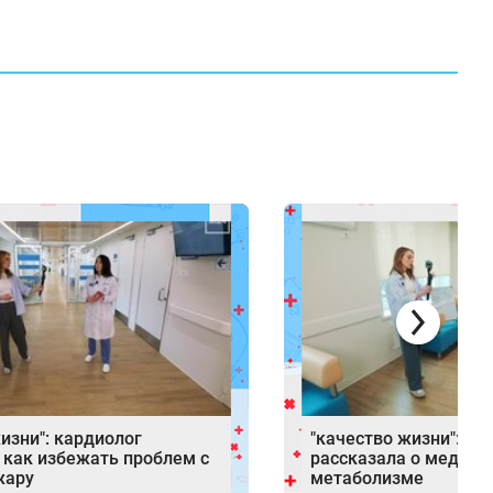
изни": кардиолог
"качество жизни": вр
 как избежать проблем с
рассказала о медлен
жару
метаболизме