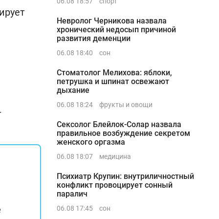
06.08 18:57
спорт
лирует
Невролог Черникова назвала
хронический недосып причиной
развития деменции
06.08 18:40
сон
Стоматолог Мелихова: яблоки,
петрушка и шпинат освежают
дыхание
06.08 18:24
фрукты и овощи
т
Сексолог Блейлок-Солар назвала
правильное возбуждение секретом
женского оргазма
06.08 18:07
медицина
Психиатр Крупин: внутриличностный
конфликт провоцирует сонный
паралич
е
06.08 17:45
сон