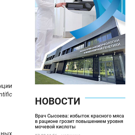
нции
tific
НОВОСТИ
Врач Сысоева: избыток красного мяса
в рационе грозит повышением уровня
мочевой кислоты
нных