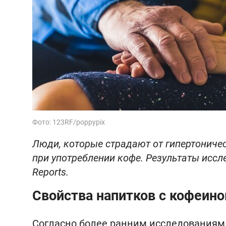
Фото: 123RF/poppypix
Люди, которые страдают от гипертоничес
при употреблении кофе. Результаты иссл
Reports.
Свойства напитков с кофеин
Согласно более ранним исследованиям,