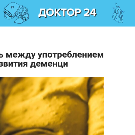
зь между употреблением
азвития деменци