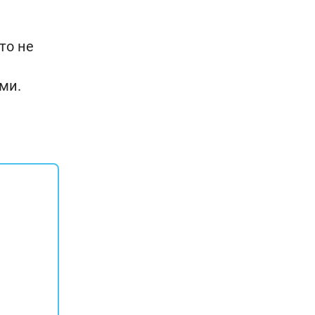
то не
ми.